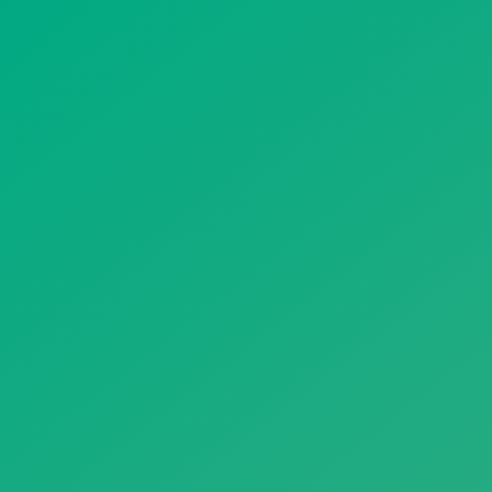
遥想公瑾当年，小乔初嫁了，雄姿英发。
羽扇纶巾，谈笑间，樯橹灰飞烟灭。
故国神游，多情应笑我，早生华发。
人生如梦，一尊还酹江月。